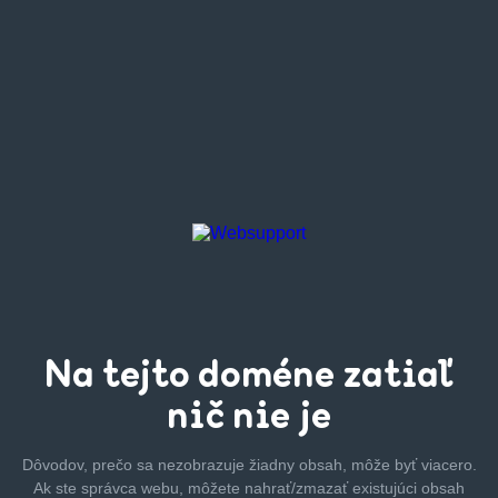
Na tejto
doméne zatiaľ
nič nie je
Dôvodov, prečo sa nezobrazuje žiadny obsah, môže byť
viacero.
Ak ste správca webu, môžete nahrať/zmazať
existujúci obsah